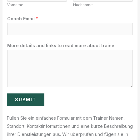
Vorname
Nachname
m
e
Coach Email
*
d
e
t
More details and links to read more about trainer
a
i
l
s
SUBMIT
Füllen Sie ein einfaches Formular mit dem Trainer Namen,
Standort, Kontaktinformationen und eine kurze Beschreibung
ihrer Dienstleistungen aus. Wir überprüfen und fügen sie in