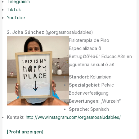
Telegramm
TikTok
YouTube
2. Joha Súnchez
(@orgasmosaludables)
Fisioterapia de Piso
Especializada ð
Betrug©ð1⁄2â€“ EducaciÃ3n en
jugueteria sexual ð â¥
Standort
: Kolumbien
Spezialgebiet
: Pelvic
Bodenverfestigung
Bewertungen
: „Wurzeln“
Sprache:
Spanisch
Kontakt
:
http://www.instagram.com/orgasmosaludables/
[Profil anzeigen]