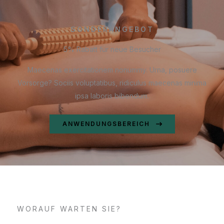
SONDERANGEBOT
5% Rabatt für neue Besucher
Maecenas exercitationem nonummy. Urna, posuere
Vorsorge? Sociis voluptatibus, ridiculus maecenas minima
ipsa laboris bibendum.
ANWENDUNGSBEREICH
WORAUF WARTEN SIE?