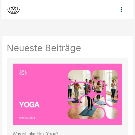
Zum
Inhalt
springen
Neueste Beiträge
Was ist IntimFlex Yoga?