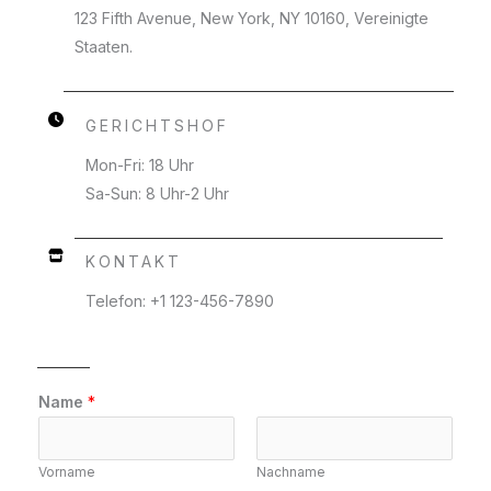
123 Fifth Avenue, New York, NY 10160, Vereinigte
Staaten.
GERICHTSHOF
Mon-Fri: 18 Uhr
Sa-Sun: 8 Uhr-2 Uhr
KONTAKT
Telefon: +1 123-456-7890
E
Name
*
m
a
Vorname
Nachname
i