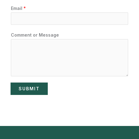
l
Email
*
N
a
m
Comment or Message
e
*
SUBMIT