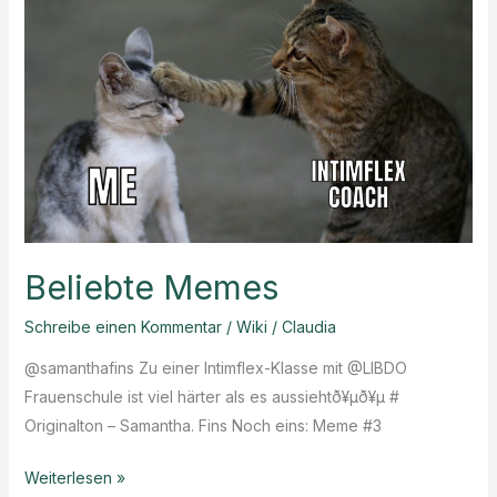
Beckenboden?
Beliebte Memes
Schreibe einen Kommentar
/
Wiki
/
Claudia
@samanthafins Zu einer Intimflex-Klasse mit @LIBDO
Frauenschule ist viel härter als es aussiehtð¥μð¥μ #
Originalton – Samantha. Fins Noch eins: Meme #3
Beliebte
Weiterlesen »