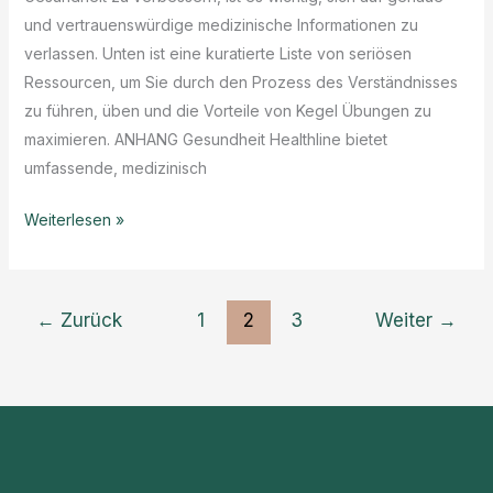
und vertrauenswürdige medizinische Informationen zu
verlassen. Unten ist eine kuratierte Liste von seriösen
Ressourcen, um Sie durch den Prozess des Verständnisses
zu führen, üben und die Vorteile von Kegel Übungen zu
maximieren. ANHANG Gesundheit Healthline bietet
umfassende, medizinisch
Vertrauenswürdige
Weiterlesen »
medizinische
Ressourcen
für
←
Zurück
1
2
3
Weiter
→
Kegeltraining