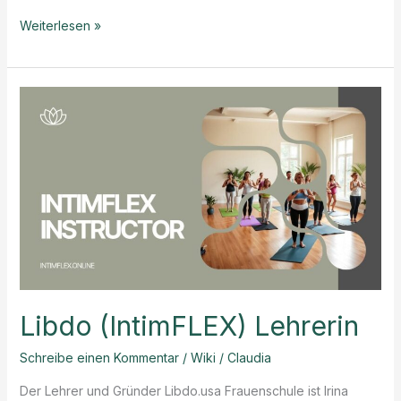
Was
Weiterlesen »
ist
Intim
Fitness
und
warum
brauchen
Frauen
und
Männer
es?
Libdo (IntimFLEX) Lehrerin
Schreibe einen Kommentar
/
Wiki
/
Claudia
Der Lehrer und Gründer Libdo.usa Frauenschule ist Irina