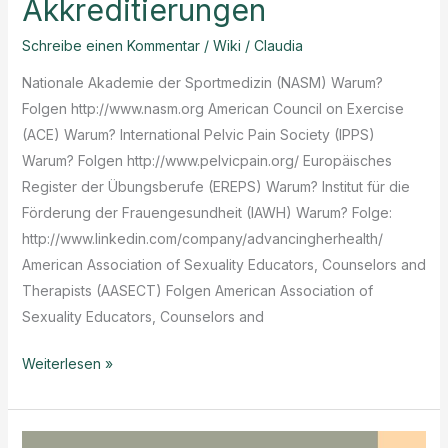
Akkreditierungen
Schreibe einen Kommentar
/
Wiki
/
Claudia
Nationale Akademie der Sportmedizin (NASM) Warum?
Folgen http://www.nasm.org American Council on Exercise
(ACE) Warum? International Pelvic Pain Society (IPPS)
Warum? Folgen http://www.pelvicpain.org/ Europäisches
Register der Übungsberufe (EREPS) Warum? Institut für die
Förderung der Frauengesundheit (IAWH) Warum? Folge:
http://www.linkedin.com/company/advancingherhealth/
American Association of Sexuality Educators, Counselors and
Therapists (AASECT) Folgen American Association of
Sexuality Educators, Counselors and
Frauen
Weiterlesen »
Fitness-
Institut
Akkreditierungen