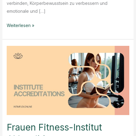
verbinden, Körperbewusstsein zu verbessern und
emotionale und […]
Was
Weiterlesen »
ist
Erotische
Energie
Übung?
Frauen Fitness-Institut