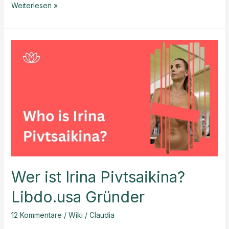
Puppy
Weiterlesen »
Yoga:
A
Unique
Experience
Clients
Will
Never
Forget
Wer ist Irina Pivtsaikina?
Libdo.usa Gründer
12 Kommentare
/
Wiki
/
Claudia