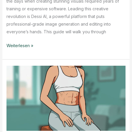
the days when creating stunning visuals required years of
training or expensive software. Leading this creative
revolution is Dessi AI, a powerful platform that puts
professional-grade image generation and editing into
everyone’s hands. This guide will walk you through
Dessi
Weiterlesen »
AI:
Your
Guide
to
Free
AI
Images
&
Face
Swaps