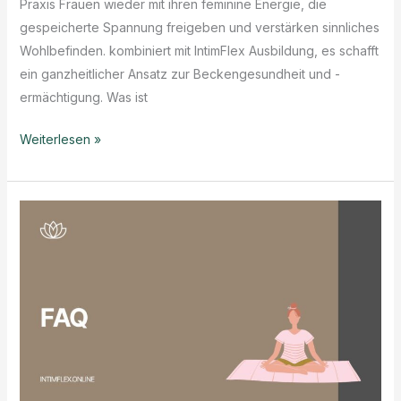
Praxis Frauen wieder mit ihren feminine Energie, die
gespeicherte Spannung freigeben und verstärken sinnliches
Wohlbefinden. kombiniert mit IntimFlex Ausbildung, es schafft
ein ganzheitlicher Ansatz zur Beckengesundheit und -
ermächtigung. Was ist
Yoni
Weiterlesen »
Massage:
Ein
Weg
zur
Feminine
Energieaktivierung