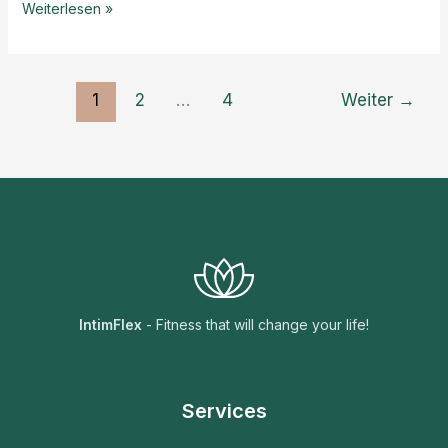
Warum
Weiterlesen »
VWells
Flex
Pelvic
1
2
…
4
Weiter
→
Boden
Massager
ist
NICHT
geeignet
für
IntimFlex
IntimFlex
- Fitness that will change your life!
Services