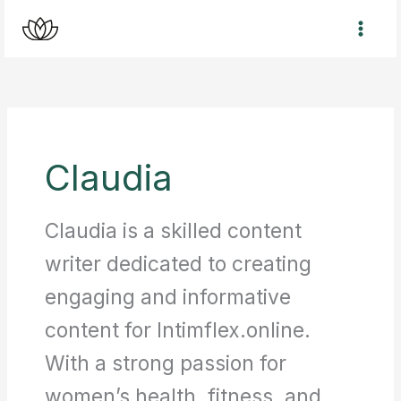
Zum
Inhalt
springen
Claudia
Claudia is a skilled content
writer dedicated to creating
engaging and informative
content for Intimflex.online.
With a strong passion for
women’s health, fitness, and