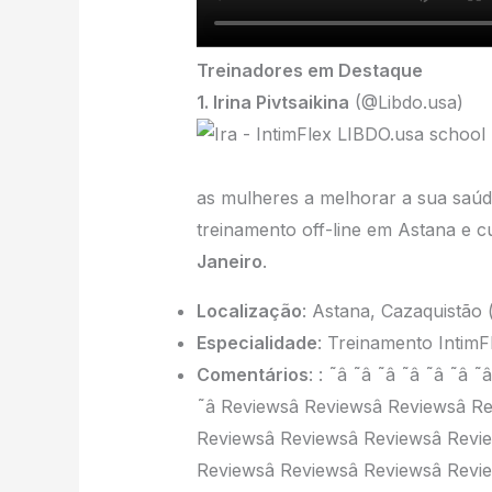
Treinadores em Destaque
1. Irina Pivtsaikina
(@Libdo.usa)
as mulheres a melhorar a sua saúde
treinamento off-line em Astana e c
Janeiro
.
Localização
: Astana, Cazaquistão
Especialidade
: Treinamento IntimF
Comentários
: : ˜â ˜â ˜â ˜â ˜â ˜
˜â Reviewsâ Reviewsâ Reviewsâ R
Reviewsâ Reviewsâ Reviewsâ Revi
Reviewsâ Reviewsâ Reviewsâ Revi