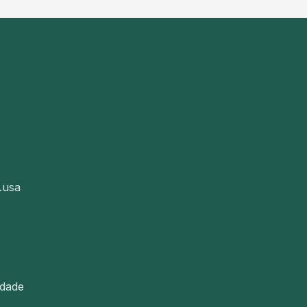
.usa
idade