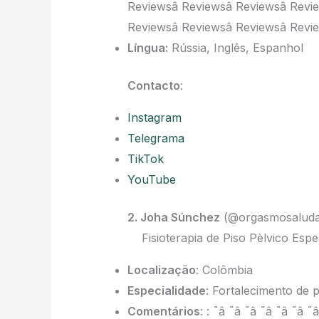
Reviewsâ Reviewsâ Reviewsâ Revi
Reviewsâ Reviewsâ Reviewsâ Revi
Língua:
Rússia, Inglês, Espanhol
Contacto
:
Instagram
Telegrama
TikTok
YouTube
2. Joha Súnchez
(@orgasmosaluda
Fisioterapia de Piso Pèlvico Espe
Localização
: Colômbia
Especialidade
: Fortalecimento de p
Comentários
: : ˜â ˜â ˜â ˜â ˜â ˜