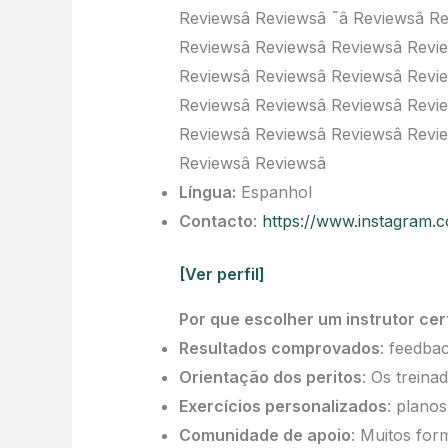
Reviewsâ Reviewsâ ˜â Reviewsâ R
Reviewsâ Reviewsâ Reviewsâ Revi
Reviewsâ Reviewsâ Reviewsâ Revi
Reviewsâ Reviewsâ Reviewsâ Revi
Reviewsâ Reviewsâ Reviewsâ Revi
Reviewsâ Reviewsâ
Língua:
Espanhol
Contacto
:
https://www.instagram.
[Ver perfil]
Por que escolher um instrutor cert
Resultados comprovados
: feedba
Orientação dos peritos
: Os trein
Exercícios personalizados
: plano
Comunidade de apoio
: Muitos fo