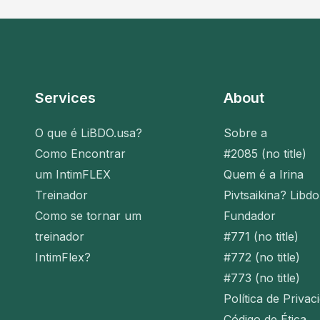
Services
About
O que é LiBDO.usa?
Sobre a
Como Encontrar
#2085 (no title)
um IntimFLEX
Quem é a Irina
Treinador
Pivtsaikina? Libdo
Como se tornar um
Fundador
treinador
#771 (no title)
IntimFlex?
#772 (no title)
#773 (no title)
Política de Privac
Código de Ética