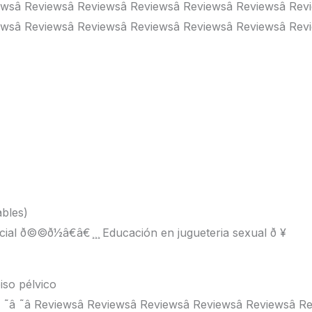
ewsâ Reviewsâ Reviewsâ Reviewsâ Reviewsâ Reviewsâ Rev
ewsâ Reviewsâ Reviewsâ Reviewsâ Reviewsâ Reviewsâ Rev
bles)
cial ð©©ð1⁄2â€â€ ̧ ̧ ̧ Educación en jugueteria sexual ð ¥
iso pélvico
â ˜â ˜â ˜â Reviewsâ Reviewsâ Reviewsâ Reviewsâ Reviewsâ 