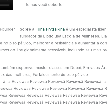
temos você coberto!
Sobre a
:
Irina Pivtsaikina
é um especialista líde
fundador da
Libdo.usa Escola de Mulheres
. El
 no piso pélvico, melhorar a resistência e aumentar a conf
ursos on-line globalmente acessíveis, incluindo seu mais r
 (também disponível master classes em Dubai, Emirados Ár
lex das mulheres, Fortalecimento de piso pélvico
â ˜â ˜â ˜â Reviewsâ Reviewsâ Reviewsâ Reviewsâ Reviewsâ 
eviewsâ Reviewsâ Reviewsâ Reviewsâ Reviewsâ Reviewsâ 
ewsâ Reviewsâ Reviewsâ Reviewsâ Reviewsâ Reviewsâ Rev
ewsâ Reviewsâ Reviewsâ Reviewsâ Reviewsâ Reviewsâ Rev