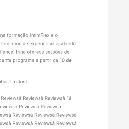
r na formação IntimFlex e o
a tem anos de experiência ajudando
iança. Irina oferece sessões de
ecente programa a partir de
10 de
abes Unidos)
˜â Reviewsâ Reviewsâ Reviewsâ ˜â
Reviewsâ Reviewsâ Reviewsâ
iewsâ Reviewsâ Reviewsâ Reviewsâ
iewsâ Reviewsâ Reviewsâ Reviewsâ