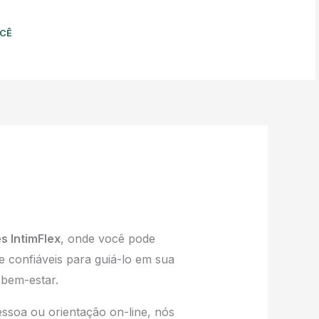
OCÊ
BOOK NOW
s IntimFlex
, onde você pode
 e confiáveis para guiá-lo em sua
 bem-estar.
ssoa ou orientação on-line, nós