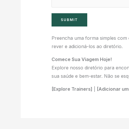
l
a
SUBMIT
b
o
Preencha uma forma simples com o
u
rever e adicioná-los ao diretório.
t
Comece Sua Viagem Hoje!
Explore nosso diretório para encon
sua saúde e bem-estar. Não se esqu
[Explore Trainers]
|
[Adicionar um