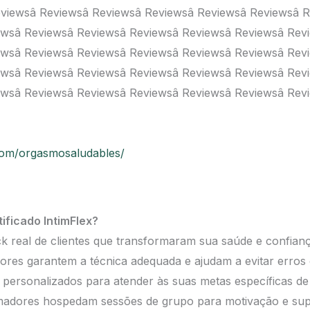
eviewsâ Reviewsâ Reviewsâ Reviewsâ Reviewsâ Reviewsâ 
ewsâ Reviewsâ Reviewsâ Reviewsâ Reviewsâ Reviewsâ Rev
ewsâ Reviewsâ Reviewsâ Reviewsâ Reviewsâ Reviewsâ Rev
ewsâ Reviewsâ Reviewsâ Reviewsâ Reviewsâ Reviewsâ Rev
ewsâ Reviewsâ Reviewsâ Reviewsâ Reviewsâ Reviewsâ Rev
com/orgasmosaludables/
ificado IntimFlex?
ck real de clientes que transformaram sua saúde e confianç
adores garantem a técnica adequada e ajudam a evitar erro
s personalizados para atender às suas metas específicas de
rmadores hospedam sessões de grupo para motivação e sup