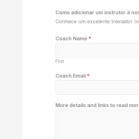
Como adicionar um instrutor à nos
Conhece um excelente treinador In
Coach Name
*
First
Coach Email
*
*
More details and links to read mor
E
m
a
i