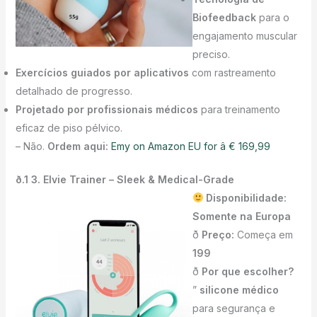
Biofeedback
para o
engajamento muscular
preciso.
Exercícios guiados por aplicativos
com rastreamento
detalhado de progresso.
Projetado por profissionais médicos
para treinamento
eficaz de piso pélvico.
– Não.
Ordem aqui:
Emy on Amazon EU for â € 169,99
ð.1 3. Elvie Trainer – Sleek & Medical-Grade
Disponibilidade:
Somente na Europa
ð
Preço:
Começa em
199
ð
Por que escolher?
”
silicone médico
para segurança e