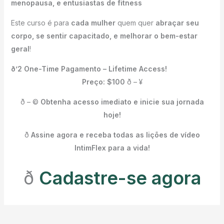
menopausa, e entusiastas de fitness
Este curso é para
cada mulher
quem quer
abraçar seu
corpo, se sentir capacitado, e melhorar o bem-estar
geral
!
ð’2 One-Time Pagamento – Lifetime Access!
Preço: $100
ð – ¥
ð – ©
Obtenha acesso imediato e inicie sua jornada
hoje!
ð
Assine agora e receba todas as lições de vídeo
IntimFlex para a vida!
ð
Cadastre-se agora