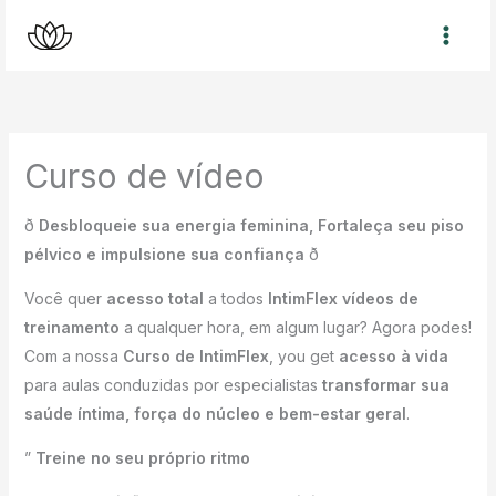
Skip
to
content
Curso de vídeo
ð
Desbloqueie sua energia feminina, Fortaleça seu piso
pélvico e impulsione sua confiança
ð
Você quer
acesso total
a todos
IntimFlex vídeos de
treinamento
a qualquer hora, em algum lugar? Agora podes!
Com a nossa
Curso de IntimFlex
, you get
acesso à vida
para aulas conduzidas por especialistas
transformar sua
saúde íntima, força do núcleo e bem-estar geral
.
”
Treine no seu próprio ritmo