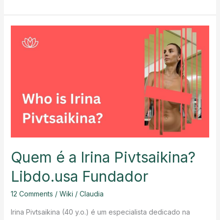
Yoga:
A
Unique
Experience
Clients
Will
Never
Forget
Quem é a Irina Pivtsaikina?
Libdo.usa Fundador
12 Comments
/
Wiki
/
Claudia
Irina Pivtsaikina (40 y.o.) é um especialista dedicado na