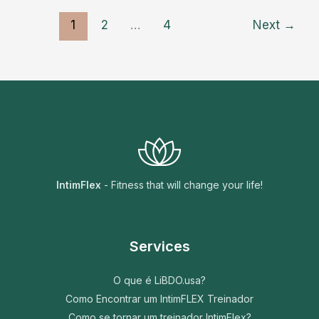
Massagedor
1
2
…
4
Next
→
Flex
Pelvic
Floor
da
VWell
não
é
adequado
para
IntimFlex
- Fitness that will change your life!
IntimFlex
Services
O que é LiBDO.usa?
Como Encontrar um IntimFLEX Treinador
Como se tornar um treinador IntimFlex?