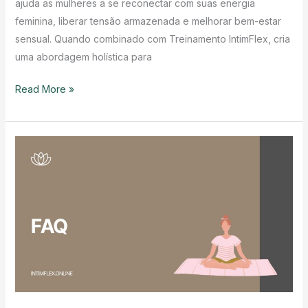
ajuda as mulheres a se reconectar com suas energia
feminina, liberar tensão armazenada e melhorar bem-estar
sensual. Quando combinado com Treinamento IntimFlex, cria
uma abordagem holística para
Massagem
Read More »
Yoni:
Um
caminho
para
a
ativação
de
energia
feminina