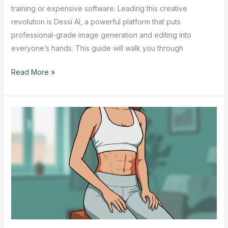
training or expensive software. Leading this creative
revolution is Dessi AI, a powerful platform that puts
professional-grade image generation and editing into
everyone’s hands. This guide will walk you through
Dessi
Read More »
AI:
Your
Guide
to
Free
AI
Images
&
Face
Swaps