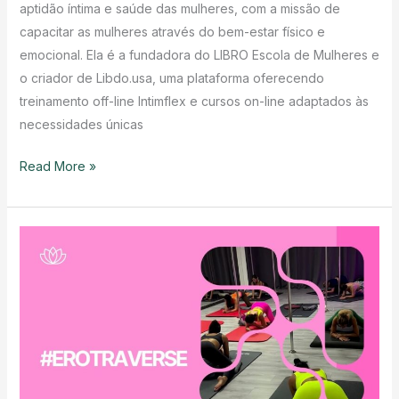
aptidão íntima e saúde das mulheres, com a missão de
capacitar as mulheres através do bem-estar físico e
emocional. Ela é a fundadora do LIBRO Escola de Mulheres e
o criador de Libdo.usa, uma plataforma oferecendo
treinamento off-line Intimflex e cursos on-line adaptados às
necessidades únicas
Quem
Read More »
é
a
Irina
Pivtsaikina?
Libdo.usa
Fundador