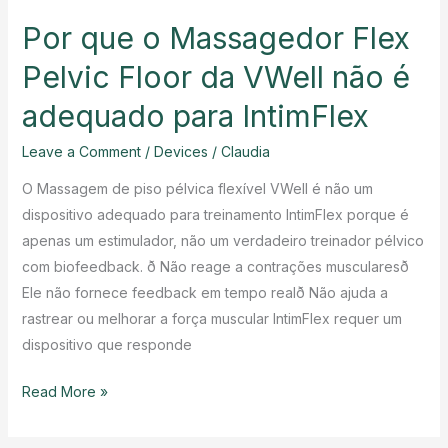
Por que o Massagedor Flex
Pelvic Floor da VWell não é
adequado para IntimFlex
Leave a Comment
/
Devices
/
Claudia
O Massagem de piso pélvica flexível VWell é não um
dispositivo adequado para treinamento IntimFlex porque é
apenas um estimulador, não um verdadeiro treinador pélvico
com biofeedback. ð Não reage a contrações muscularesð
Ele não fornece feedback em tempo realð Não ajuda a
rastrear ou melhorar a força muscular IntimFlex requer um
dispositivo que responde
Por
Read More »
que
o