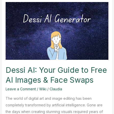
Erotraverse
Fitness?
Dessi AI: Your Guide to Free
AI Images & Face Swaps
Leave a Comment
/
Wiki
/
Claudia
The world of digital art and image editing has been
completely transformed by artificial intelligence. Gone are
the days when creating stunning visuals required years of