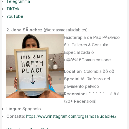
Telegramma
TikTok
YouTube
2. Joha SÃ¡nchez
(@orgasmosaludables)
Fisioterapia de Piso PÃ©lvico
ð’¤ Talleres & Consulta
Especializada ð
̧¤©ð1⁄2â€Comunicazione
Location
: Colombia ðð ̈ðð
Specialità
: Rinforzo del
pavimento pelvico
Recensioni
: ˜ ˜ ˜ ˜ ˜ … â â â
(20+ Recensioni)
Lingua:
Spagnolo
Contatto
:
https://www.instagram.com/orgasmosaludables/