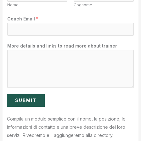
Nome
Cognome
t
Coach Email
*
r
a
i
More details and links to read more about trainer
n
e
r
a
b
o
u
SUBMIT
t
*
Compila un modulo semplice con il nome, la posizione, le
informazioni di contatto e una breve descrizione dei loro
servizi. Rivedremo e li aggiungeremo alla directory.