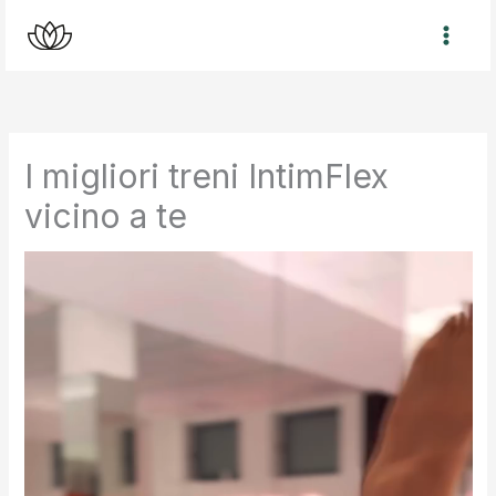
Vai
al
contenuto
I migliori treni IntimFlex
vicino a te