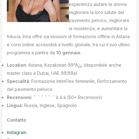
esperienza aiutare le donne
migliorare la loro salute del
pavimento pelvico, migliorare
la resistenza, e aumentare la
fiducia. Irina offre sia sessioni di formazione offline in Astana
e corsi online accessibili a livello globale, tra cui il suo ultimo
programma a partire da
10 gennaio
.
Location
: Astana, Kazakistan ðð°ð¿¿ (disponibile anche
master class a Dubai, UAE ðð¦ðða)
Specialità
: Formazione IntimFlex femminile, Rinforzamento
del pavimento pelvico
Recensioni
: ˜ ˜ ˜ ˜ ˜ ˜ â â â (50+ Recensioni)
Lingua:
Russia, Inglese, Spagnolo
Contatto
:
Instagram