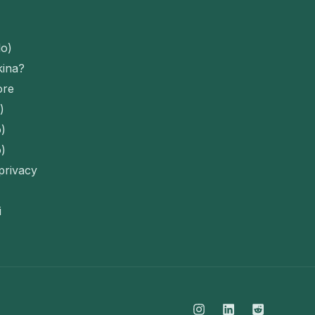
lo)
kina?
ore
)
o)
o)
 privacy
i