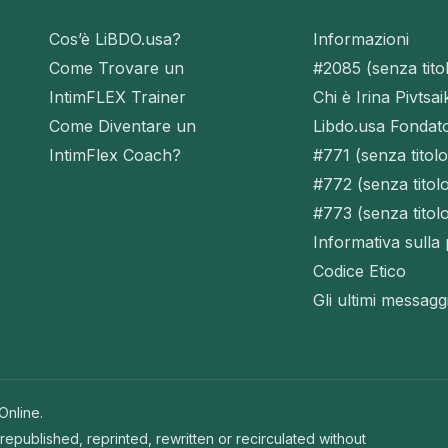
Cos’è LiBDO.usa?
Informazioni
Come Trovare un
#2085 (senza tito
IntimFLEX Trainer
Chi è Irina Pivtsai
Come Diventare un
Libdo.usa Fondat
IntimFlex Coach?
#771 (senza titolo
#772 (senza titol
#773 (senza titol
Informativa sulla
Codice Etico
Gli ultimi messagg
Online.
republished, reprinted, rewritten or recirculated without