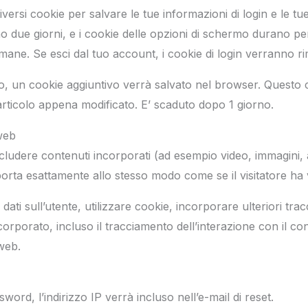
ersi cookie per salvare le tue informazioni di login e le tue
 due giorni, e i cookie delle opzioni di schermo durano pe
timane. Se esci dal tuo account, i cookie di login verranno ri
lo, un cookie aggiuntivo verrà salvato nel browser. Questo 
’articolo appena modificato. E’ scaduto dopo 1 giorno.
 web
ncludere contenuti incorporati (ad esempio video, immagini, a
orta esattamente allo stesso modo come se il visitatore ha vi
ati sull’utente, utilizzare cookie, incorporare ulteriori tra
orporato, incluso il tracciamento dell’interazione con il co
web.
sword, l’indirizzo IP verrà incluso nell’e-mail di reset.