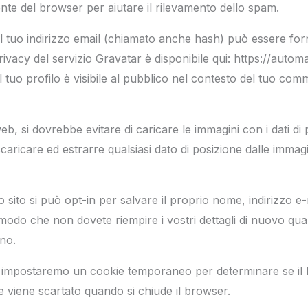
tente del browser per aiutare il rilevamento dello spam.
 tuo indirizzo email (chiamato anche hash) può essere forn
 privacy del servizio Gravatar è disponibile qui: https://auto
 tuo profilo è visibile al pubblico nel contesto del tuo com
web, si dovrebbe evitare di caricare le immagini con i dati d
 scaricare ed estrarre qualsiasi dato di posizione dalle immagin
sito si può opt-in per salvare il proprio nome, indirizzo e-
modo che non dovete riempire i vostri dettagli di nuovo qua
no.
in, impostaremo un cookie temporaneo per determinare se il
e viene scartato quando si chiude il browser.