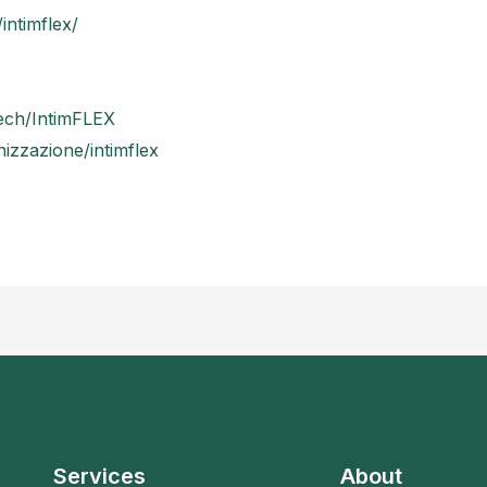
intimflex/
tech/IntimFLEX
zzazione/intimflex
Services
About