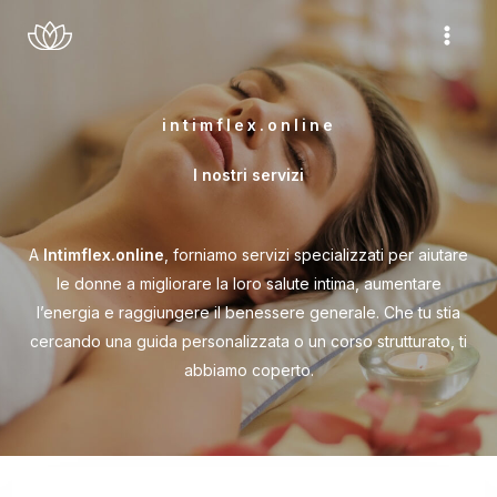
Vai
al
contenuto
intimflex.online
I nostri servizi
A
Intimflex.online
, forniamo servizi specializzati per aiutare
le donne a migliorare la loro salute intima, aumentare
l’energia e raggiungere il benessere generale. Che tu stia
cercando una guida personalizzata o un corso strutturato, ti
abbiamo coperto.