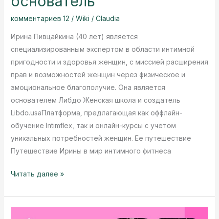
основатель
комментариев 12
/
Wiki
/
Claudia
Ирина Пивцайкина (40 лет) является
специализированным экспертом в области интимной
пригодности и здоровья женщин, с миссией расширения
прав и возможностей женщин через физическое и
эмоциональное благополучие. Она является
основателем Либдо Женская школа и создатель
Libdo.usaПлатформа, предлагающая как оффлайн-
обучение Intimflex, так и онлайн-курсы с учетом
уникальных потребностей женщин. Ее путешествие
Путешествие Ирины в мир интимного фитнеса
Кто
Читать далее »
такая
Ирина
Пивцайкина?