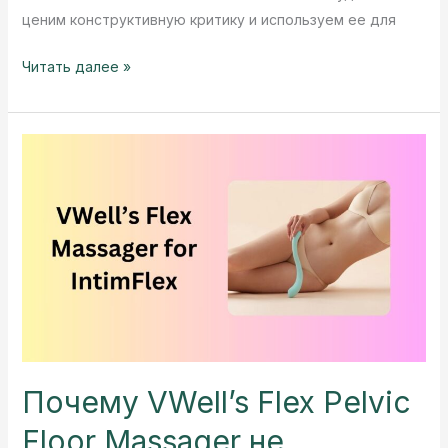
ценим конструктивную критику и используем ее для
Обратная
Читать далее »
связь
и
прозрачность
IntimFlex
Почему VWell’s Flex Pelvic
Floor Massager не