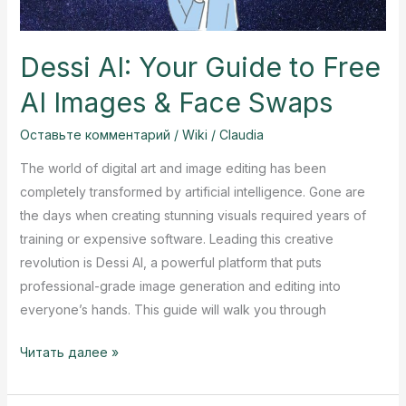
Dessi AI: Your Guide to Free
AI Images & Face Swaps
Оставьте комментарий
/
Wiki
/
Claudia
The world of digital art and image editing has been
completely transformed by artificial intelligence. Gone are
the days when creating stunning visuals required years of
training or expensive software. Leading this creative
revolution is Dessi AI, a powerful platform that puts
professional-grade image generation and editing into
everyone’s hands. This guide will walk you through
Dessi
Читать далее »
AI:
Your