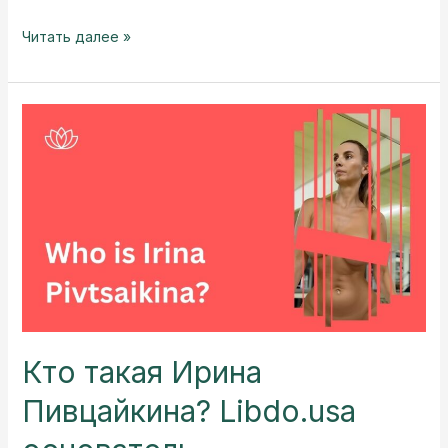
Puppy
Читать далее »
Yoga:
A
Unique
Experience
Clients
Will
Never
Forget
Кто такая Ирина
Пивцайкина? Libdo.usa