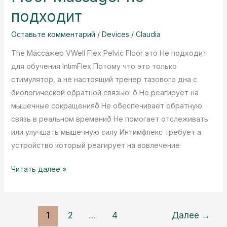
подходит
Оставьте комментарий
/
Devices
/
Claudia
The Массажер VWell Flex Pelvic Floor это Не подходит
для обучения IntimFlex Потому что это только
стимулятор, а не настоящий тренер тазового дна с
биологической обратной связью. ð Не реагирует на
мышечные сокращенияð Не обеспечивает обратную
связь в реальном времениð Не помогает отслеживать
или улучшать мышечную силу Интимфлекс требует а
устройство который реагирует на вовлечение
Почему
Читать далее »
VWell’s
Flex
Pelvic
1
2
…
4
Далее
→
Floor