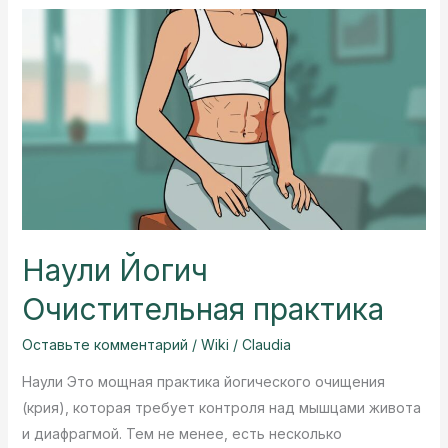
Guide
to
Free
AI
Images
&
Face
Swaps
Наули Йогич
Очистительная практика
Оставьте комментарий
/
Wiki
/
Claudia
Наули Это мощная практика йогического очищения
(крия), которая требует контроля над мышцами живота
и диафрагмой. Тем не менее, есть несколько