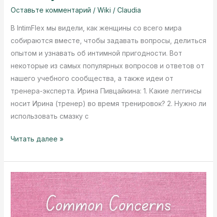
Оставьте комментарий
/
Wiki
/
Claudia
В IntimFlex мы видели, как женщины со всего мира
собираются вместе, чтобы задавать вопросы, делиться
опытом и узнавать об интимной пригодности. Вот
некоторые из самых популярных вопросов и ответов от
нашего учебного сообщества, а также идеи от
тренера-эксперта. Ирина Пивцайкина: 1. Какие леггинсы
носит Ирина (тренер) во время тренировок? 2. Нужно ли
использовать смазку с
FAQ:
Читать далее »
Популярные
вопросы
об
обучении
IntimFlex