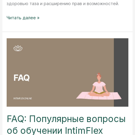
здоровью таза и расширению прав и возможностей.
Йони-
Читать далее »
массаж:
путь
к
активации
женской
энергии
FAQ: Популярные вопросы
об обучении IntimFlex